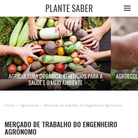
PLANTE SABER
AGRICULTURA ORGÂNICA: BENEFÍCIOS PARA A
AGROECOL
SAÚDE E O MEIO AMBIENTE
Home
»
Agronomia
»
Mercado de trabalho do Engenheiro Agrônomo
MERCADO DE TRABALHO DO ENGENHEIRO
AGRÔNOMO