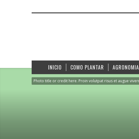
INICIO
COMO PLANTAR
AGRONOMIA
Photo title or credit here. Proin volutpat risus et augue viver