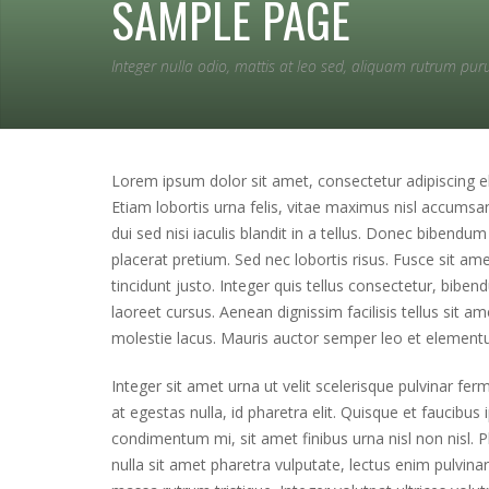
SAMPLE PAGE
Integer nulla odio, mattis at leo sed, aliquam rutrum pur
Lorem ipsum dolor sit amet, consectetur adipiscing e
Etiam lobortis urna felis, vitae maximus nisl accumsa
dui sed nisi iaculis blandit in a tellus. Donec bibendum
placerat pretium. Sed nec lobortis risus. Fusce sit am
tincidunt justo. Integer quis tellus consectetur, bibe
laoreet cursus. Aenean dignissim facilisis tellus sit a
molestie lacus. Mauris auctor semper leo et element
Integer sit amet urna ut velit scelerisque pulvinar f
at egestas nulla, id pharetra elit. Quisque et faucibus
condimentum mi, sit amet finibus urna nisl non nisl. 
nulla sit amet pharetra vulputate, lectus enim pulvinar