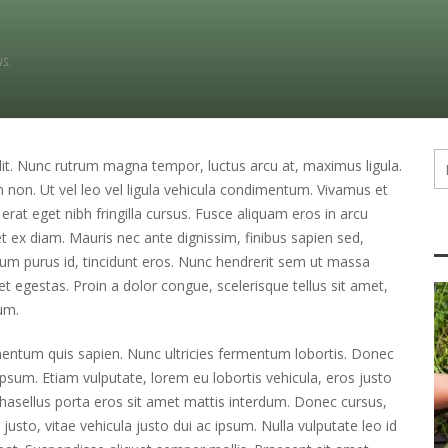
us.
lit. Nunc rutrum magna tempor, luctus arcu at, maximus ligula.
n non. Ut vel leo vel ligula vehicula condimentum. Vivamus et
 erat eget nibh fringilla cursus. Fusce aliquam eros in arcu
et ex diam. Mauris nec ante dignissim, finibus sapien sed,
ndum purus id, tincidunt eros. Nunc hendrerit sem ut massa
met egestas. Proin a dolor congue, scelerisque tellus sit amet,
um.
ermentum quis sapien. Nunc ultricies fermentum lobortis. Donec
 ipsum. Etiam vulputate, lorem eu lobortis vehicula, eros justo
Phasellus porta eros sit amet mattis interdum. Donec cursus,
 justo, vitae vehicula justo dui ac ipsum. Nulla vulputate leo id