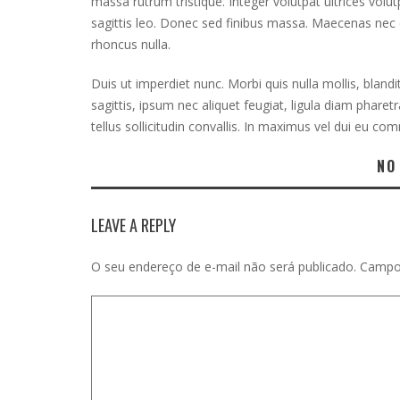
massa rutrum tristique. Integer volutpat ultrices volu
sagittis leo. Donec sed finibus massa. Maecenas nec
rhoncus nulla.
Duis ut imperdiet nunc. Morbi quis nulla mollis, blandit
sagittis, ipsum nec aliquet feugiat, ligula diam pharet
tellus sollicitudin convallis. In maximus vel dui eu co
NO
LEAVE A REPLY
O seu endereço de e-mail não será publicado.
Campo