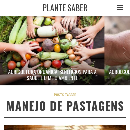
PLANTE SABER
AGRICULTURA ORGÂNICA: BENEFÍCIOS PARA A
AGROECOL
SAÚDE E O MEIO AMBIENTE
POSTS TAGGED
MANEJO DE PASTAGENS