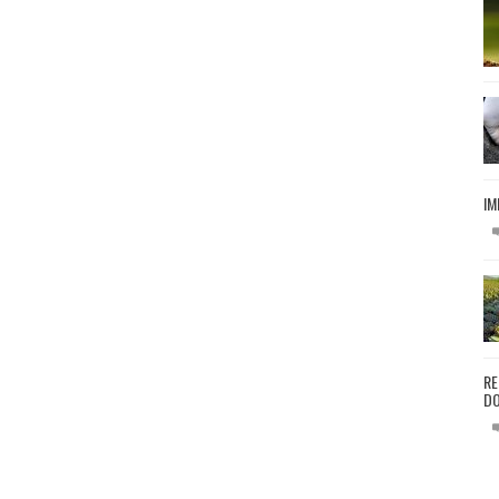
IM
RE
DO