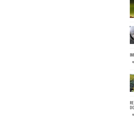
IM
RE
DO